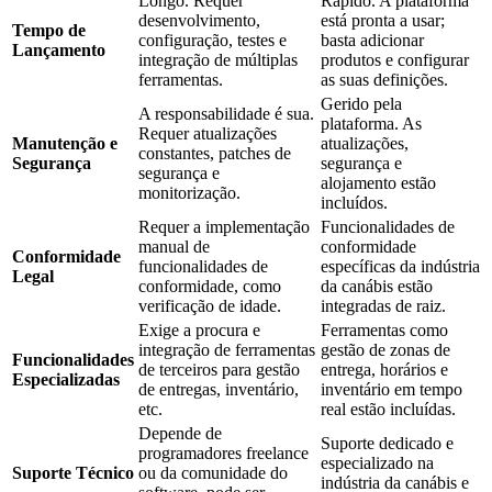
Longo. Requer
Rápido. A plataforma
desenvolvimento,
está pronta a usar;
Tempo de
configuração, testes e
basta adicionar
Lançamento
integração de múltiplas
produtos e configurar
ferramentas.
as suas definições.
Gerido pela
A responsabilidade é sua.
plataforma. As
Requer atualizações
Manutenção e
atualizações,
constantes, patches de
Segurança
segurança e
segurança e
alojamento estão
monitorização.
incluídos.
Requer a implementação
Funcionalidades de
manual de
conformidade
Conformidade
funcionalidades de
específicas da indústria
Legal
conformidade, como
da canábis estão
verificação de idade.
integradas de raiz.
Exige a procura e
Ferramentas como
integração de ferramentas
gestão de zonas de
Funcionalidades
de terceiros para gestão
entrega, horários e
Especializadas
de entregas, inventário,
inventário em tempo
etc.
real estão incluídas.
Depende de
Suporte dedicado e
programadores freelance
especializado na
Suporte Técnico
ou da comunidade do
indústria da canábis e