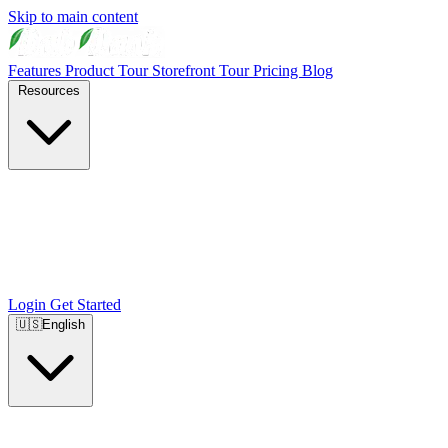
Skip to main content
Features
Product Tour
Storefront Tour
Pricing
Blog
Resources
Login
Get Started
🇺🇸
English
🇺🇸
English