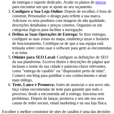
de entregas e suporte dedicado. Avalie os planos de
preços
para encontrar um que se ajuste ao seu orçamento.
Configure a Sua Loja Online:
Depois de escolher, é hora de
construir. Personalize o design para refletir a sua marca.
Adicione os seus produtos com imagens de alta qualidade,
descrições detalhadas e preços corretos. Organize-os em
categorias lógicas para facilitar a navegação.
Defina as Suas Operações de Entrega:
Se fizer entregas,
configure as suas zonas no mapa, estabeleça taxas e horários
de funcionamento. Certifique-se de que a sua equipa está
treinada sobre como usar o software para gerir as encomendas
e as rotas.
Otimize para SEO Local:
Configure as definições de SEO
da sua plataforma. Escreva títulos e descrições de página que
incluam o nome da sua cidade e palavras-chave relevantes,
como "entrega de canábis" ou "dispensário perto de mim".
Comece um blog para partilhar o seu conhecimento e atrair
mais tráfego.
Teste, Lance e Promova:
Antes de anunciar o seu novo site,
faça várias encomendas de teste para garantir que todo o
processo, desde a encomenda até à entrega, funciona sem
problemas. Depois de lançar, promova o seu site nos seus
canais de redes sociais, email marketing e na sua loja física.
Escolher o melhor construtor de sites de canábis é uma das decisões