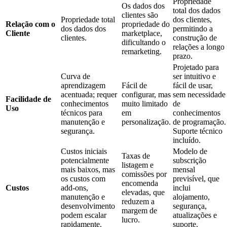
Propriedade
Os dados dos
total dos dados
clientes são
Propriedade total
dos clientes,
Relação com o
propriedade do
dos dados dos
permitindo a
Cliente
marketplace,
clientes.
construção de
dificultando o
relações a longo
remarketing.
prazo.
Projetado para
Curva de
ser intuitivo e
aprendizagem
Fácil de
fácil de usar,
acentuada; requer
configurar, mas
sem necessidade
Facilidade de
conhecimentos
muito limitado
de
Uso
técnicos para
em
conhecimentos
manutenção e
personalização.
de programação.
segurança.
Suporte técnico
incluído.
Custos iniciais
Modelo de
Taxas de
potencialmente
subscrição
listagem e
mais baixos, mas
mensal
comissões por
os custos com
previsível, que
encomenda
Custos
add-ons,
inclui
elevadas, que
manutenção e
alojamento,
reduzem a
desenvolvimento
segurança,
margem de
podem escalar
atualizações e
lucro.
rapidamente.
suporte.