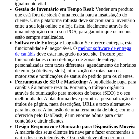
igualmente vital.
Gestão de Inventário em Tempo Real:
Vender um produto
que está fora de stock é uma receita para a insatisfação do
cliente. Uma plataforma robusta deve sincronizar o inventário
entre a sua loja online e a loja física, idealmente através de
uma integração com o seu POS, para garantir que os menus
estão sempre atualizados.
Software de Entrega e Logística:
Se oferece entregas, esta
funcionalidade é inegociável. O
melhor software de entrega
de canábis
deve estar integrado no seu site. Procure por
funcionalidades como definição de zonas de entrega
personalizadas com taxas diferentes, agendamento de horários
de entrega (delivery slots), otimização de rotas para os
motoristas e notificações de status do pedido para os clientes.
Ferramentas de SEO e Marketing:
A publicidade paga para
canábis é altamente restrita. Portanto, o tráfego orgânico
através da otimização para motores de busca (SEO) é o seu
melhor aliado. A plataforma deve permitir a personalização de
títulos de página, meta descrições, URLs e texto alternativo
para imagens. A inclusão de uma ferramenta de blog, como a
oferecida pelo DabDash, é um enorme bónus para criar
conteúdo e atrair clientes.
Design Responsivo e Otimizado para Dispositivos Móveis:
A maioria dos seus clientes irá navegar e fazer encomendas a
partir dos seus telemóveis. O seu site deve oferecer uma