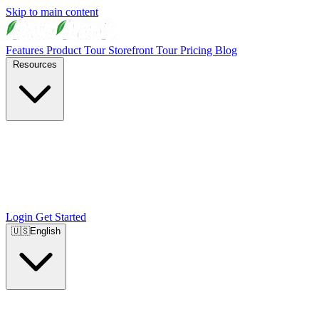
Skip to main content
Features
Product Tour
Storefront Tour
Pricing
Blog
Resources
Login
Get Started
🇺🇸
English
🇺🇸
English