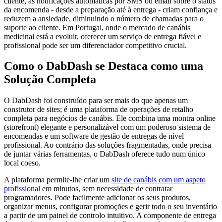
cliente, as notificações automáticas por SMS ou email sobre o status
da encomenda - desde a preparação até à entrega - criam confiança e
reduzem a ansiedade, diminuindo o número de chamadas para o
suporte ao cliente. Em Portugal, onde o mercado de canábis
medicinal está a evoluir, oferecer um serviço de entrega fiável e
profissional pode ser um diferenciador competitivo crucial.
Como o DabDash se Destaca como uma
Solução Completa
O DabDash foi construído para ser mais do que apenas um
construtor de sites; é uma plataforma de operações de retalho
completa para negócios de canábis. Ele combina uma montra online
(storefront) elegante e personalizável com um poderoso sistema de
encomendas e um software de gestão de entregas de nível
profissional. Ao contrário das soluções fragmentadas, onde precisa
de juntar várias ferramentas, o DabDash oferece tudo num único
local coeso.
A plataforma permite-lhe criar um
site de canábis com um aspeto
profissional
em minutos, sem necessidade de contratar
programadores. Pode facilmente adicionar os seus produtos,
organizar menus, configurar promoções e gerir todo o seu inventário
a partir de um painel de controlo intuitivo. A componente de entrega