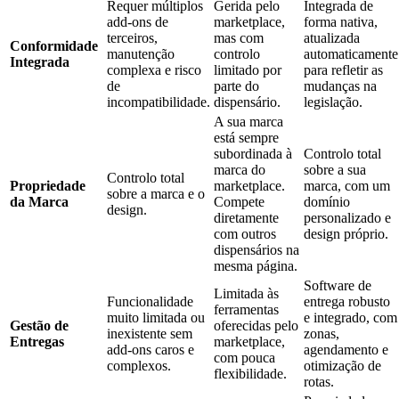
Requer múltiplos
Gerida pelo
Integrada de
add-ons de
marketplace,
forma nativa,
terceiros,
mas com
atualizada
Conformidade
manutenção
controlo
automaticamente
Integrada
complexa e risco
limitado por
para refletir as
de
parte do
mudanças na
incompatibilidade.
dispensário.
legislação.
A sua marca
está sempre
subordinada à
Controlo total
marca do
sobre a sua
Controlo total
Propriedade
marketplace.
marca, com um
sobre a marca e o
da Marca
Compete
domínio
design.
diretamente
personalizado e
com outros
design próprio.
dispensários na
mesma página.
Software de
Limitada às
Funcionalidade
entrega robusto
ferramentas
muito limitada ou
e integrado, com
Gestão de
oferecidas pelo
inexistente sem
zonas,
Entregas
marketplace,
add-ons caros e
agendamento e
com pouca
complexos.
otimização de
flexibilidade.
rotas.