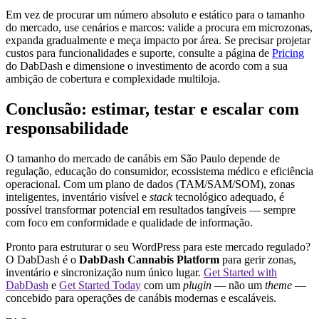
Em vez de procurar um número absoluto e estático para o tamanho
do mercado, use cenários e marcos: valide a procura em microzonas,
expanda gradualmente e meça impacto por área. Se precisar projetar
custos para funcionalidades e suporte, consulte a página de
Pricing
do DabDash e dimensione o investimento de acordo com a sua
ambição de cobertura e complexidade multiloja.
Conclusão: estimar, testar e escalar com
responsabilidade
O tamanho do mercado de canábis em São Paulo depende de
regulação, educação do consumidor, ecossistema médico e eficiência
operacional. Com um plano de dados (TAM/SAM/SOM), zonas
inteligentes, inventário visível e
stack
tecnológico adequado, é
possível transformar potencial em resultados tangíveis — sempre
com foco em conformidade e qualidade de informação.
Pronto para estruturar o seu WordPress para este mercado regulado?
O DabDash é o
DabDash Cannabis Platform
para gerir zonas,
inventário e sincronização num único lugar.
Get Started with
DabDash
e
Get Started Today
com um
plugin
— não um
theme
—
concebido para operações de canábis modernas e escaláveis.