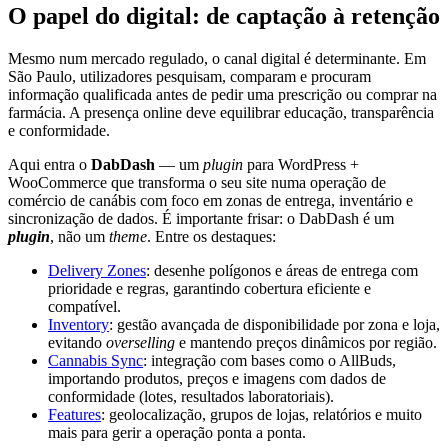
O papel do digital: de captação à retenção
Mesmo num mercado regulado, o canal digital é determinante. Em
São Paulo, utilizadores pesquisam, comparam e procuram
informação qualificada antes de pedir uma prescrição ou comprar na
farmácia. A presença online deve equilibrar educação, transparência
e conformidade.
Aqui entra o
DabDash
— um
plugin
para WordPress +
WooCommerce que transforma o seu site numa operação de
comércio de canábis com foco em zonas de entrega, inventário e
sincronização de dados. É importante frisar: o DabDash é um
plugin
, não um
theme
. Entre os destaques:
Delivery Zones
: desenhe polígonos e áreas de entrega com
prioridade e regras, garantindo cobertura eficiente e
compatível.
Inventory
: gestão avançada de disponibilidade por zona e loja,
evitando
overselling
e mantendo preços dinâmicos por região.
Cannabis Sync
: integração com bases como o AllBuds,
importando produtos, preços e imagens com dados de
conformidade (lotes, resultados laboratoriais).
Features
: geolocalização, grupos de lojas, relatórios e muito
mais para gerir a operação ponta a ponta.