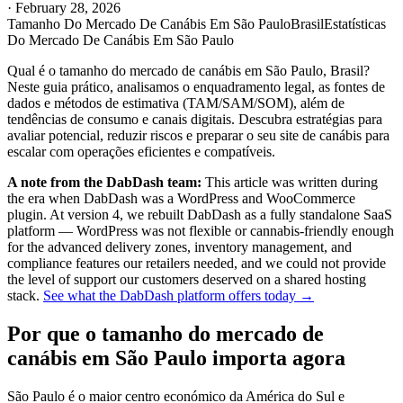
·
February 28, 2026
Tamanho Do Mercado De Canábis Em São Paulo
Brasil
Estatísticas
Do Mercado De Canábis Em São Paulo
Qual é o tamanho do mercado de canábis em São Paulo, Brasil?
Neste guia prático, analisamos o enquadramento legal, as fontes de
dados e métodos de estimativa (TAM/SAM/SOM), além de
tendências de consumo e canais digitais. Descubra estratégias para
avaliar potencial, reduzir riscos e preparar o seu site de canábis para
escalar com operações eficientes e compatíveis.
A note from the DabDash team:
This article was written during
the era when DabDash was a WordPress and WooCommerce
plugin. At version 4, we rebuilt DabDash as a fully standalone SaaS
platform — WordPress was not flexible or cannabis-friendly enough
for the advanced delivery zones, inventory management, and
compliance features our retailers needed, and we could not provide
the level of support our customers deserved on a shared hosting
stack.
See what the DabDash platform offers today →
Por que o tamanho do mercado de
canábis em São Paulo importa agora
São Paulo é o maior centro económico da América do Sul e