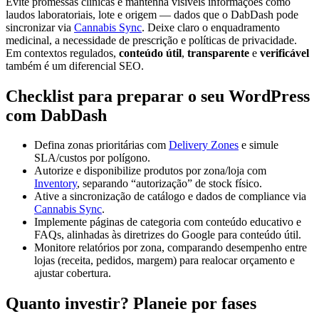
Evite promessas clínicas e mantenha visíveis informações como
laudos laboratoriais, lote e origem — dados que o DabDash pode
sincronizar via
Cannabis Sync
. Deixe claro o enquadramento
medicinal, a necessidade de prescrição e políticas de privacidade.
Em contextos regulados,
conteúdo útil
,
transparente
e
verificável
também é um diferencial SEO.
Checklist para preparar o seu WordPress
com DabDash
Defina zonas prioritárias com
Delivery Zones
e simule
SLA/custos por polígono.
Autorize e disponibilize produtos por zona/loja com
Inventory
, separando “autorização” de stock físico.
Ative a sincronização de catálogo e dados de compliance via
Cannabis Sync
.
Implemente páginas de categoria com conteúdo educativo e
FAQs, alinhadas às diretrizes do Google para conteúdo útil.
Monitore relatórios por zona, comparando desempenho entre
lojas (receita, pedidos, margem) para realocar orçamento e
ajustar cobertura.
Quanto investir? Planeie por fases