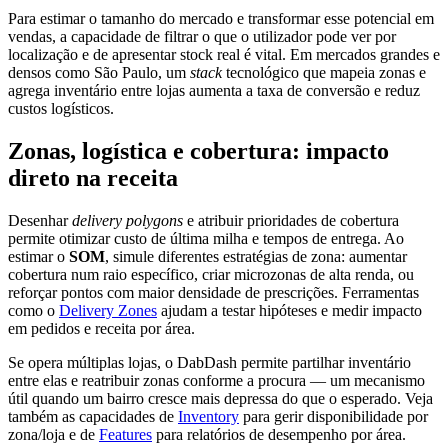
Para estimar o tamanho do mercado e transformar esse potencial em
vendas, a capacidade de filtrar o que o utilizador pode ver por
localização e de apresentar stock real é vital. Em mercados grandes e
densos como São Paulo, um
stack
tecnológico que mapeia zonas e
agrega inventário entre lojas aumenta a taxa de conversão e reduz
custos logísticos.
Zonas, logística e cobertura: impacto
direto na receita
Desenhar
delivery polygons
e atribuir prioridades de cobertura
permite otimizar custo de última milha e tempos de entrega. Ao
estimar o
SOM
, simule diferentes estratégias de zona: aumentar
cobertura num raio específico, criar microzonas de alta renda, ou
reforçar pontos com maior densidade de prescrições. Ferramentas
como o
Delivery Zones
ajudam a testar hipóteses e medir impacto
em pedidos e receita por área.
Se opera múltiplas lojas, o DabDash permite partilhar inventário
entre elas e reatribuir zonas conforme a procura — um mecanismo
útil quando um bairro cresce mais depressa do que o esperado. Veja
também as capacidades de
Inventory
para gerir disponibilidade por
zona/loja e de
Features
para relatórios de desempenho por área.