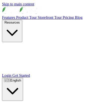
Skip to main content
Features
Product Tour
Storefront Tour
Pricing
Blog
Resources
Login
Get Started
🇺🇸
English
🇺🇸
English