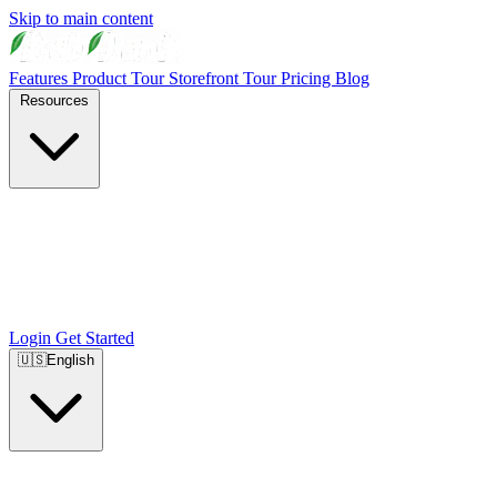
Skip to main content
Features
Product Tour
Storefront Tour
Pricing
Blog
Resources
Login
Get Started
🇺🇸
English
🇺🇸
English