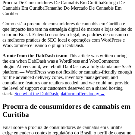
Procura De Consumidores De Cannabis Em Curitiba
Entrega De
Cannabis Em Curitiba
Tamanho Do Mercado De Cannabis Em
Curitiba
Como está a procura de consumidores de cannabis em Curitiba e
que impacto isso tem na estratégia digital de marcas e lojas online do
setor no Brasil. Entenda o contexto legal, os padrões de consumo e
as melhores práticas de SEO local e operações com WordPress e
WooCommerce usando o plugin DabDash.
A note from the DabDash team:
This article was written during
the era when DabDash was a WordPress and WooCommerce
plugin. At version 4, we rebuilt DabDash as a fully standalone SaaS
platform — WordPress was not flexible or cannabis-friendly enough
for the advanced delivery zones, inventory management, and
compliance features our retailers needed, and we could not provide
the level of support our customers deserved on a shared hosting
stack.
See what the DabDash platform offers today →
Procura de consumidores de cannabis em
Curitiba
Falar sobre a procura de consumidores de cannabis em Curitiba
exige entender o contexto regulatório do Brasil, o perfil de consumo