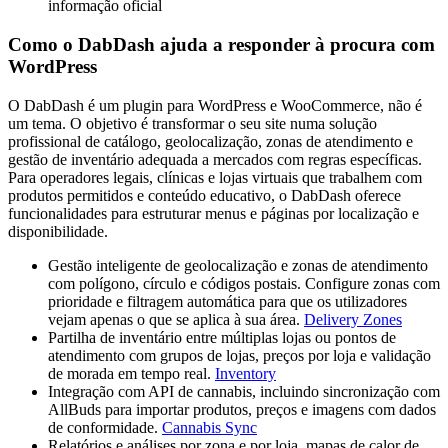
informação oficial
Como o DabDash ajuda a responder à procura com
WordPress
O DabDash é um plugin para WordPress e WooCommerce, não é
um tema. O objetivo é transformar o seu site numa solução
profissional de catálogo, geolocalização, zonas de atendimento e
gestão de inventário adequada a mercados com regras específicas.
Para operadores legais, clínicas e lojas virtuais que trabalhem com
produtos permitidos e conteúdo educativo, o DabDash oferece
funcionalidades para estruturar menus e páginas por localização e
disponibilidade.
Gestão inteligente de geolocalização e zonas de atendimento
com polígono, círculo e códigos postais. Configure zonas com
prioridade e filtragem automática para que os utilizadores
vejam apenas o que se aplica à sua área.
Delivery Zones
Partilha de inventário entre múltiplas lojas ou pontos de
atendimento com grupos de lojas, preços por loja e validação
de morada em tempo real.
Inventory
Integração com API de cannabis, incluindo sincronização com
AllBuds para importar produtos, preços e imagens com dados
de conformidade.
Cannabis Sync
Relatórios e análises por zona e por loja, mapas de calor de