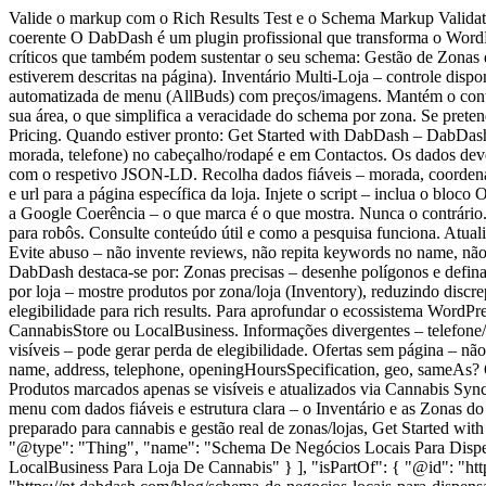
Valide o markup com o Rich Results Test e o Schema Markup Valida
coerente O DabDash é um plugin profissional que transforma o Wor
críticos que também podem sustentar o seu schema: Gestão de Zonas d
estiverem descritas na página). Inventário Multi‑Loja – controle disp
automatizada de menu (AllBuds) com preços/imagens. Mantém o conteúd
sua área, o que simplifica a veracidade do schema por zona. Se prete
Pricing. Quando estiver pronto: Get Started with DabDash – DabDas
morada, telefone) no cabeçalho/rodapé e em Contactos. Os dados devem
com o respetivo JSON‑LD. Recolha dados fiáveis – morada, coordenad
e url para a página específica da loja. Injete o script – inclua o bloco
O
a Google Coerência – o que marca é o que mostra. Nunca o contrário
para robôs. Consulte conteúdo útil e como a pesquisa funciona. Atuali
Evite abuso – não invente reviews, não repita keywords no name, nã
DabDash destaca-se por: Zonas precisas – desenhe polígonos e defina p
por loja – mostre produtos por zona/loja (Inventory), reduzindo dis
elegibilidade para rich results. Para aprofundar o ecossistema WordP
CannabisStore ou LocalBusiness. Informações divergentes – telefone/
visíveis – pode gerar perda de elegibilidade. Ofertas sem página – 
name, address, telephone, openingHoursSpecification, geo, sameAs?
Produtos marcados apenas se visíveis e atualizados via Cannabis Syn
menu com dados fiáveis e estrutura clara – o Inventário e as Zonas 
preparado para cannabis e gestão real de zonas/lojas, Get Started 
"@type": "Thing", "name": "Schema De Negócios Locais Para Dispen
LocalBusiness Para Loja De Cannabis" } ], "isPartOf": { "@id": "h