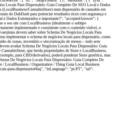
sSelector": [ "h1", ".blog-content" ] }, "mentions": [ { "@id":
cios Locais Para Dispensário: Guia Completo De SEO Local e Dados
s (LocalBusiness/CannabisStore) num dispensário de cannabis em
nais do DabDash para potenciar resultados ricos com segurança e
 e Dados Estruturados e importante?", "acceptedAnswer": {
r o seu site com LocalBusiness (idealmente o subtipo
retamente implementado e consistente com o conteúdo visível, o
os varejistas devem saber sobre Schema De Negócios Locais Para
mo implementar o schema de negócios locais para dispensário, como
ão de zonas, inventário e sincronização de menus – tudo sem
 devem avaliar Schema De Negócios Locais Para Dispensário: Guia
 CannabisStore, que herda propriedades de Store e LocalBusiness.
r exemplo, para CBD/derivados), poderá ponderar Store genérico, mas
 Schema De Negócios Locais Para Dispensário: Guia Completo De
 / LocalBusiness / Organization / Thing Guia Local Business
cais-para-dispensario#faq", "inLanguage": "pt-PT", "url":