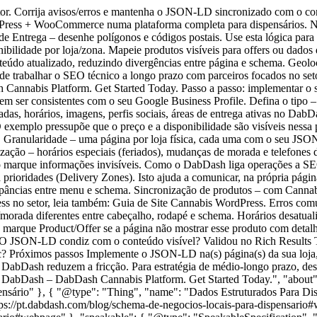
tor. Corrija avisos/erros e mantenha o JSON‑LD sincronizado com o 
dPress + WooCommerce numa plataforma completa para dispensários. N
e Entrega – desenhe polígonos e códigos postais. Use esta lógica para
onibilidade por loja/zona. Mapeie produtos visíveis para offers ou dad
o atualizado, reduzindo divergências entre página e schema. Geolocal
nde trabalhar o SEO técnico a longo prazo com parceiros focados no se
h Cannabis Platform. Get Started Today. Passo a passo: implementar 
 ser consistentes com o seu Google Business Profile. Defina o tipo – u
as, horários, imagens, perfis sociais, áreas de entrega ativas no D
 exemplo pressupõe que o preço e a disponibilidade são visíveis nessa
. Granularidade – uma página por loja física, cada uma com o seu JSON
zação – horários especiais (feriados), mudanças de morada e telefones 
o marque informações invisíveis. Como o DabDash liga operações a SE
rioridades (Delivery Zones). Isto ajuda a comunicar, na própria página
crepâncias entre menu e schema. Sincronização de produtos – com Canna
ress no setor, leia também: Guia de Site Cannabis WordPress. Erros com
morada diferentes entre cabeçalho, rodapé e schema. Horários desatua
não marque Product/Offer se a página não mostrar esse produto com deta
 O JSON‑LD condiz com o conteúdo visível? Validou no Rich Results T
c? Próximos passos Implemente o JSON‑LD na(s) página(s) da sua loja,
do DabDash reduzem a fricção. Para estratégia de médio-longo prazo, d
with DabDash – DabDash Cannabis Platform. Get Started Today.", "about
sário" }, { "@type": "Thing", "name": "Dados Estruturados Para Di
ttps://pt.dabdash.com/blog/schema-de-negocios-locais-para-dispensar