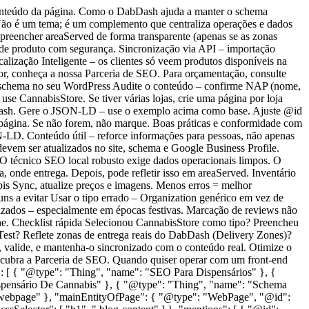
conteúdo da página. Como o DabDash ajuda a manter o schema
ão é um tema; é um complemento que centraliza operações e dados
 preencher areaServed de forma transparente (apenas se as zonas
os de produto com segurança. Sincronização via API – importação
ização Inteligente – os clientes só veem produtos disponíveis na
tor, conheça a nossa Parceria de SEO. Para orçamentação, consulte
o schema no seu WordPress Audite o conteúdo – confirme NAP (nome,
se CannabisStore. Se tiver várias lojas, crie uma página por loja
abDash. Gere o JSON‑LD – use o exemplo acima como base. Ajuste @id
 página. Se não forem, não marque. Boas práticas e conformidade com
‑LD. Conteúdo útil – reforce informações para pessoas, não apenas
devem ser atualizados no site, schema e Google Business Profile.
O técnico SEO local robusto exige dados operacionais limpos. O
, onde entrega. Depois, pode refletir isso em areaServed. Inventário
bis Sync, atualize preços e imagens. Menos erros = melhor
uns a evitar Usar o tipo errado – Organization genérico em vez de
lizados – especialmente em épocas festivas. Marcação de reviews não
lhe. Checklist rápida Selecionou CannabisStore como tipo? Preencheu
est? Reflete zonas de entrega reais do DabDash (Delivery Zones)?
 valide, e mantenha-o sincronizado com o conteúdo real. Otimize o
escubra a Parceria de SEO. Quando quiser operar com um front-end
": [ { "@type": "Thing", "name": "SEO Para Dispensários" }, {
spensário De Cannabis" }, { "@type": "Thing", "name": "Schema
io#webpage" }, "mainEntityOfPage": { "@type": "WebPage", "@id":