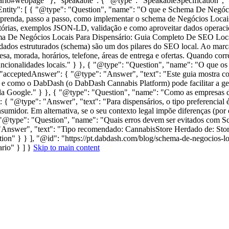
rio#webpage" }, "speakable": { "@type": "SpeakableSpecification", "cs
nEntity": [ { "@type": "Question", "name": "O que e Schema De Negó
prenda, passo a passo, como implementar o schema de Negócios Locai
órias, exemplos JSON‑LD, validação e como aproveitar dados operacio
ma De Negócios Locais Para Dispensário: Guia Completo De SEO Local
dados estruturados (schema) são um dos pilares do SEO local. Ao marca
a, morada, horários, telefone, áreas de entrega e ofertas. Quando cor
 funcionalidades locais." } }, { "@type": "Question", "name": "O que 
acceptedAnswer": { "@type": "Answer", "text": "Este guia mostra co
como o DabDash (o DabDash Cannabis Platform) pode facilitar a gest
s da Google." } }, { "@type": "Question", "name": "Como as empresas
"@type": "Answer", "text": "Para dispensários, o tipo preferencial é
nsumidor. Em alternativa, se o seu contexto legal impõe diferenças (po
 { "@type": "Question", "name": "Quais erros devem ser evitados com
nswer", "text": "Tipo recomendado: CannabisStore Herdado de: Store
ion" } } ], "@id": "https://pt.dabdash.com/blog/schema-de-negocios-lo
ario" } ] }
Skip to main content