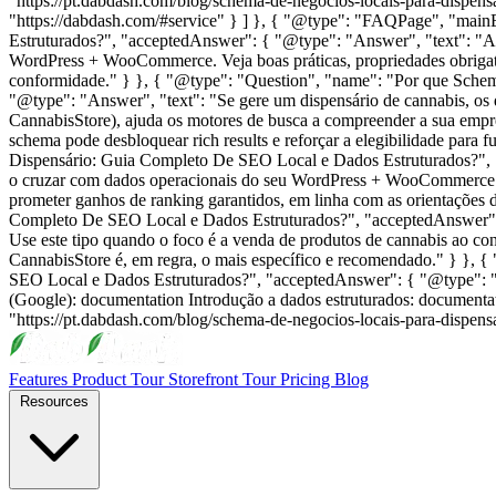
"https://pt.dabdash.com/blog/schema-de-negocios-locais-para-dispensa
"https://dabdash.com/#service" } ] }, { "@type": "FAQPage", "mai
Estruturados?", "acceptedAnswer": { "@type": "Answer", "text": "A
WordPress + WooCommerce. Veja boas práticas, propriedades obrigat
conformidade." } }, { "@type": "Question", "name": "Por que Sche
"@type": "Answer", "text": "Se gere um dispensário de cannabis, os 
CannabisStore), ajuda os motores de busca a compreender a sua empres
schema pode desbloquear rich results e reforçar a elegibilidade para
Dispensário: Guia Completo De SEO Local e Dados Estruturados?", "
o cruzar com dados operacionais do seu WordPress + WooCommerce e 
prometer ganhos de ranking garantidos, em linha com as orientaçõe
Completo De SEO Local e Dados Estruturados?", "acceptedAnswer": { 
Use este tipo quando o foco é a venda de produtos de cannabis ao co
CannabisStore é, em regra, o mais específico e recomendado." } },
SEO Local e Dados Estruturados?", "acceptedAnswer": { "@type": "A
(Google): documentation Introdução a dados estruturados: documentat
"https://pt.dabdash.com/blog/schema-de-negocios-locais-para-dispens
Features
Product Tour
Storefront Tour
Pricing
Blog
Resources