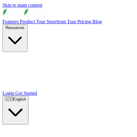
Skip to main content
Features
Product Tour
Storefront Tour
Pricing
Blog
Resources
Login
Get Started
🇺🇸
English
🇺🇸
English