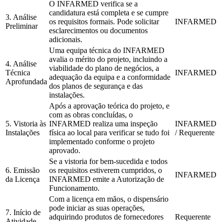
O INFARMED verifica se a
candidatura está completa e se cumpre
3. Análise
os requisitos formais. Pode solicitar
INFARMED
Preliminar
esclarecimentos ou documentos
adicionais.
Uma equipa técnica do INFARMED
avalia o mérito do projeto, incluindo a
4. Análise
viabilidade do plano de negócios, a
Técnica
INFARMED
adequação da equipa e a conformidade
Aprofundada
dos planos de segurança e das
instalações.
Após a aprovação teórica do projeto, e
com as obras concluídas, o
5. Vistoria às
INFARMED realiza uma inspeção
INFARMED
Instalações
física ao local para verificar se tudo foi
/ Requerente
implementado conforme o projeto
aprovado.
Se a vistoria for bem-sucedida e todos
6. Emissão
os requisitos estiverem cumpridos, o
INFARMED
da Licença
INFARMED emite a Autorização de
Funcionamento.
Com a licença em mãos, o dispensário
pode iniciar as suas operações,
7. Início de
adquirindo produtos de fornecedores
Requerente
Atividade