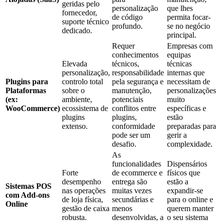
geridas pelo
personalização
que lhes
fornecedor,
de código
permita focar-
suporte técnico
profundo.
se no negócio
dedicado.
principal.
Requer
Empresas com
conhecimentos
equipas
Elevada
técnicos,
técnicas
personalização,
responsabilidade
internas que
Plugins para
controlo total
pela segurança e
necessitam de
Plataformas
sobre o
manutenção,
personalizações
(ex:
ambiente,
potenciais
muito
WooCommerce)
ecossistema de
conflitos entre
específicas e
plugins
plugins,
estão
extenso.
conformidade
preparadas para
pode ser um
gerir a
desafio.
complexidade.
As
funcionalidades
Dispensários
Forte
de ecommerce e
físicos que
desempenho
entrega são
estão a
Sistemas POS
nas operações
muitas vezes
expandir-se
com Add-ons
de loja física,
secundárias e
para o online e
Online
gestão de caixa
menos
querem manter
robusta.
desenvolvidas, a
o seu sistema