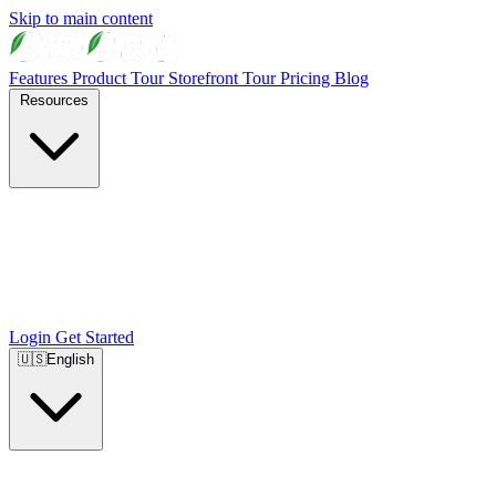
Skip to main content
Features
Product Tour
Storefront Tour
Pricing
Blog
Resources
Login
Get Started
🇺🇸
English
🇺🇸
English