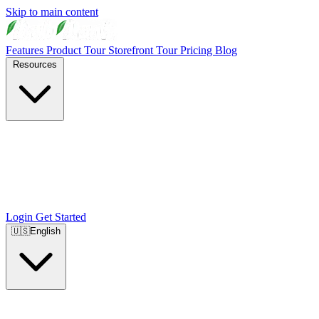
Skip to main content
Features
Product Tour
Storefront Tour
Pricing
Blog
Resources
Login
Get Started
🇺🇸
English
🇺🇸
English