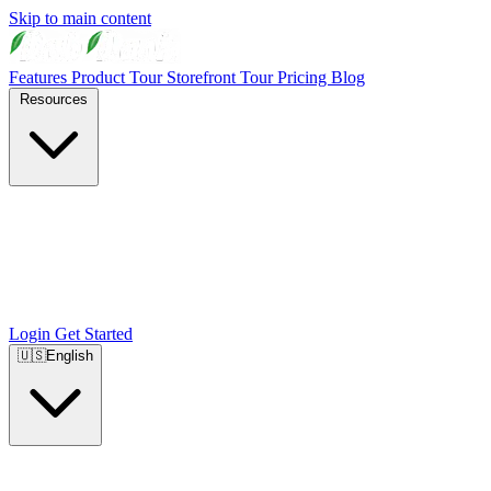
Skip to main content
Features
Product Tour
Storefront Tour
Pricing
Blog
Resources
Login
Get Started
🇺🇸
English
🇺🇸
English